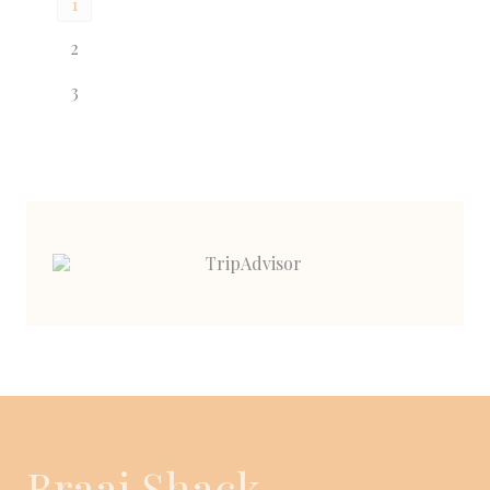
1
2
3
Braai Shack