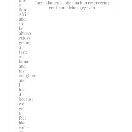
husband
Onze klanten hebben na hun reservering
is
een beoordeling gegeven
South
African
and
so
he
always
enjoys
getting
a
taste
of
home
and
my
daughter
and
I
love
it
because
we
get
to
feel
like
we’re