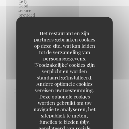
tasty.
Good
service
provided
and
food
was
Het restaurant en zijn
freshly
prepared.
partners gebruiken cookies
I
op deze site, wat kan leiden
will
tot de verzameling van
definitely
recommend
persoonsgegevens.
and
'Noodzakelijke' cookies zijn
will
be
verplicht en worden
coming
standaard geïnstalleerd.
back.
Andere optionele cookies
vereisen uw toestemming.
Deze optionele cookies
Claire
worden gebruikt om uw
K
navigatie te analyseren, het
2026-
sitepubliek te meten,
06-13
-
19:00 -
functies te bieden (bijv.
Gasten
2
gerelateerd aan sociale