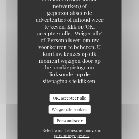
Service
:
netwerken) of
5
/5
Atmosfeer
:
5
/5
Keuken
:
gepersonaliseerde
5
/5
Kwaliteit /
Braai Shack Restaurant
advertenties of inhoud weer
Prijs
:
5
/5
te geven. Klik op 'OK,
accepteer alle', 'Weiger alle'
Great
of 'Personaliseer' om uw
food.nice
voorkeuren te beheren. U
staff
kunt uw keuzes op elk
moment wijzigen door op
het cookiepictogram
Lesley-
linksonder op de
ann
K
sitepagina's te klikken.
2026-
06-04
- 18:30
-
OK, accepteer alle
Gasten
5
Service
:
Weiger alle cookies
5
/5
Atmosfeer
:
5
/5
Keuken
:
5
/5
Kwaliteit /
Personaliseer
Prijs
:
5
/5
Beleid voor de bescherming van
persoonsgegevens