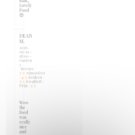
staff,
Lovely
Food
😍
DEAN
M
2026-
06-19
-
18:00 -
Gasten
3
Service
:
5
/5
Atmosfeer
:
4
/5
Keuken
:
5
/5
Kwaliteit /
Prijs
:
5
/5
Wow
the
food
was
really
nice
and