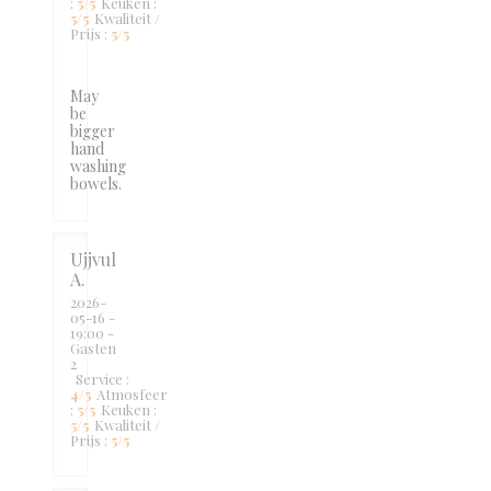
:
5
/5
Keuken
:
5
/5
Kwaliteit /
Prijs
:
5
/5
May
be
bigger
hand
washing
bowels.
Ujjvul
A
2026-
05-16
-
19:00 -
Gasten
2
Service
:
4
/5
Atmosfeer
:
5
/5
Keuken
:
5
/5
Kwaliteit /
Prijs
:
5
/5