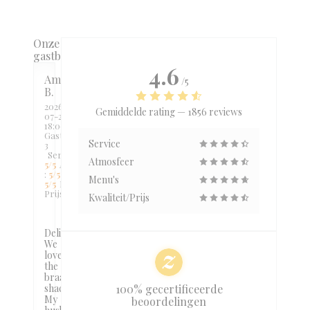
Onze
gastbeoordelingen
4.6
Amy
/5
B
2026-
Gemiddelde rating —
1856 reviews
07-24
-
18:00 -
Gasten
Service
3
Service
:
Atmosfeer
5
/5
Atmosfeer
:
5
/5
Keuken
:
Menu's
5
/5
Kwaliteit /
Prijs
:
5
/5
Kwaliteit/Prijs
Delicious!
We
love
the
braai
shack!
100% gecertificeerde
My
beoordelingen