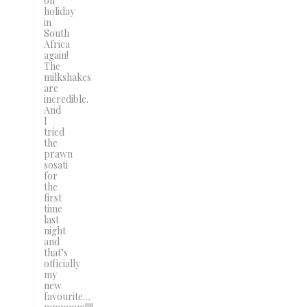
on
holiday
in
South
Africa
again!
The
milkshakes
are
incredible.
And
I
tried
the
prawn
sosati
for
the
first
time
last
night
and
that’s
officially
my
new
favourite…