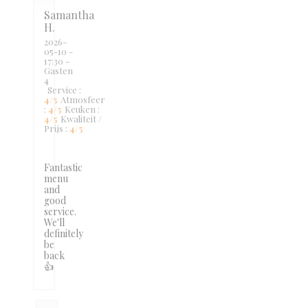
Samantha
H
2026-
05-10
-
17:30 -
Gasten
4
Service
:
4
/5
Atmosfeer
:
4
/5
Keuken
:
4
/5
Kwaliteit /
Prijs
:
4
/5
Fantastic
menu
and
good
service.
We'll
definitely
be
back
👍