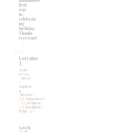
mmmmm!!!!
Best
way
to
celebrate
my
birthday.
Thanks
everyone!
Lorraine
T
2026-
07-02
- 18:00
-
Gasten
4
Service
:
5
/5
Atmosfeer
:
5
/5
Keuken
:
5
/5
Kwaliteit /
Prijs
:
5
/5
Lovely