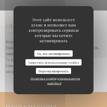
Этот сайт использует
ОБЩАЯ ИНФОРМАЦИЯ
кукис и позволяет вам
контролировать сервисы
которые вы хотите
активировать
Кухня
домашний, Южная Африка
Тип
Увезти, Steack House, Ресторан-гриль,
Braai Shack Restaurant
заведения
Ресторан
Ок, все активировать
Услуги
Сад, ВАЙ-ФАЙ, Ешьте или уходите
Запретить использование cookies
Способы
Apple Pay, виза, Маэстро, Eurocard /
Персонализировать
оплаты
Mastercard, Дебетовая карточка,
Денежные средства
Политика конфиденциальности
undefined