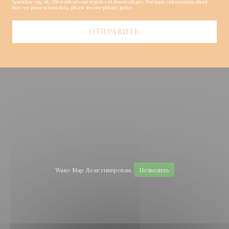
tpsonline.org.uk
. US residents can register at
donotcall.gov
. For more information about
how we process your data, please see our
privacy policy
.
Waze Map Деактивирован.
Позволить