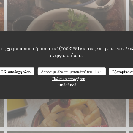
ός χρησιμοποιεί "μπισκότα" (cookies) και σας επιτρέπει να ελέγξ
ενεργοποιήσετε
Braai Shack Restaurant
OK, αποδοχή όλων
Απόρριψε όλα τα "μπισκότα" (cookies)
Εξατομίκευσ
Πολιτική απορρήτου
undefined