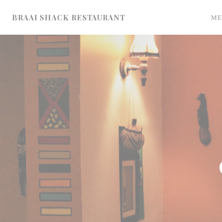
Πίνακας διαχείρισης "Μπισκότων" (Cookies)
BRAAI SHACK RESTAURANT
ΜΕ