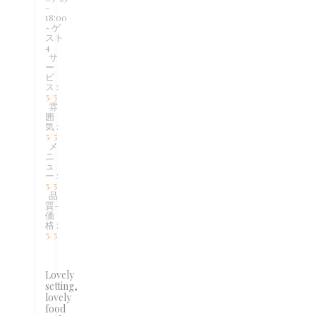
-
18:00
- ゲ
スト
4
サ
ー
ビ
ス
:
5
/5
雰
囲
気
:
5
/5
メ
ニ
ュ
ー
:
5
/5
品
質-
価
格
:
5
/5
Lovely
setting,
lovely
food