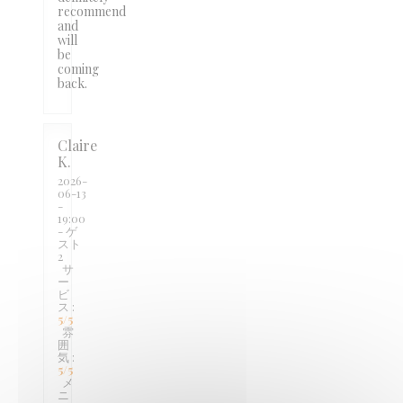
recommend
and
will
be
coming
back.
Claire
K
2026-
06-13
-
19:00
- ゲ
スト
2
サ
ー
ビ
ス
:
5
/5
雰
囲
気
:
5
/5
メ
ニ