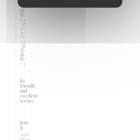
5
/5
雰
囲
気
:
5
/5
メ
ニ
ュ
ー
:
5
/5
品
質-
価
格
:
5
/5
So
friendly
and
excellent
service
Jess
B
2026-
05-23