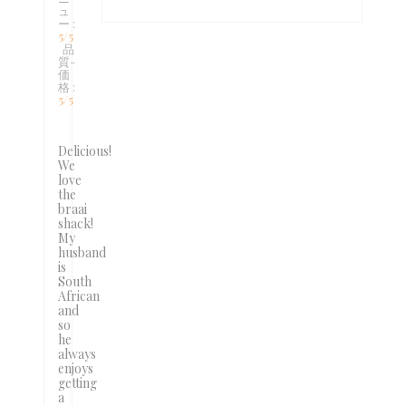
ュ
ー
:
5
/5
品
質-
価
格
:
5
/5
Delicious!
We
love
the
braai
shack!
My
husband
is
South
African
and
so
he
always
enjoys
getting
a