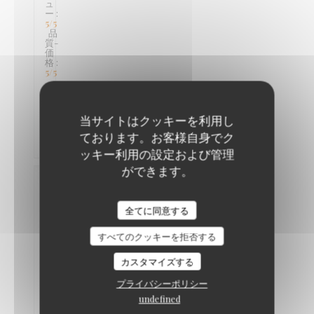
ュ
ー
:
5
/5
品
質-
価
格
:
5
/5
Great
当サイトはクッキーを利用し
food.nice
staff
ております。お客様自身でク
ッキー利用の設定および管理
ができます。
Lesley-
ann
K
Braai Shack Restaurant
2026-
全てに同意する
06-
04
-
すべてのクッキーを拒否する
18:30
- ゲ
スト
カスタマイズする
5
サ
プライバシーポリシー
ー
ビ
undefined
ス
: