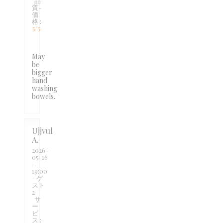
品
質-
価
格
:
5
/5
May
be
bigger
hand
washing
bowels.
Ujjvul
A
2026-
05-16
-
19:00
- ゲ
スト
2
サ
ー
ビ
ス
: