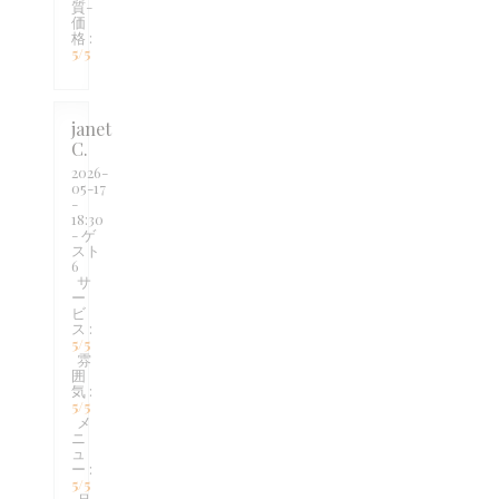
質-
価
格
:
5
/5
janet
C
2026-
05-17
-
18:30
- ゲ
スト
6
サ
ー
ビ
ス
:
5
/5
雰
囲
気
:
5
/5
メ
ニ
ュ
ー
:
5
/5