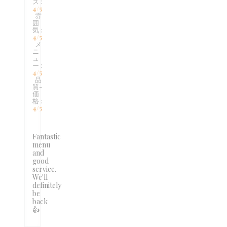
ス
:
4
/5
雰
囲
気
:
4
/5
メ
ニ
ュ
ー
:
4
/5
品
質-
価
格
:
4
/5
Fantastic
menu
and
good
service.
We'll
definitely
be
back
👍