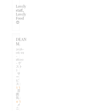
Lovely
staff,
Lovely
Food
😍
DEAN
M
2026-
06-19
-
18:00
- ゲ
スト
3
サ
ー
ビ
ス
:
5
/5
雰
囲
気
:
4
/5
メ
ニ