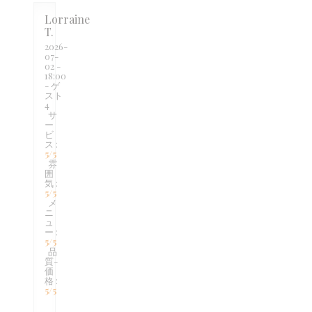
Lorraine
T
2026-
07-
02
-
18:00
- ゲ
スト
4
サ
ー
ビ
ス
:
5
/5
雰
囲
気
:
5
/5
メ
ニ
ュ
ー
:
5
/5
品
質-
価
格
:
5
/5