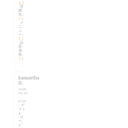
4
/5
雰
囲
気
:
5
/5
メ
ニ
ュ
ー
:
5
/5
品
質-
価
格
:
5
/5
Samantha
H
2026-
05-10
-
17:30
- ゲ
スト
4
サ
ー
ビ