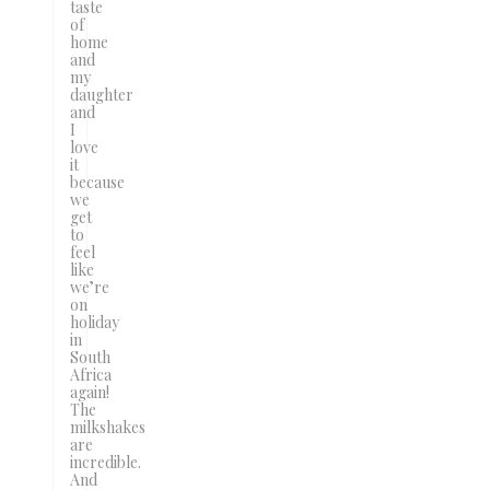
taste
of
home
and
my
daughter
and
I
love
it
because
we
get
to
feel
like
we’re
on
holiday
in
South
Africa
again!
The
milkshakes
are
incredible.
And