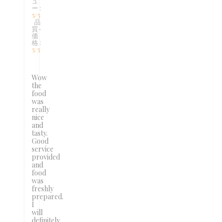
ュ
ー
:
5
/5
品
質-
価
格
:
5
/5
Wow
the
food
was
really
nice
and
tasty.
Good
service
provided
and
food
was
freshly
prepared.
I
will
definitely