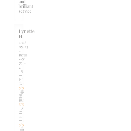
and
brilliant
service
Lynette
H
2026-
05-23
-
18:30
- ゲ
スト
2
サ
ー
ビ
ス
:
5
/5
雰
囲
気
:
5
/5
メ
ニ
ュ
ー
:
5
/5
品