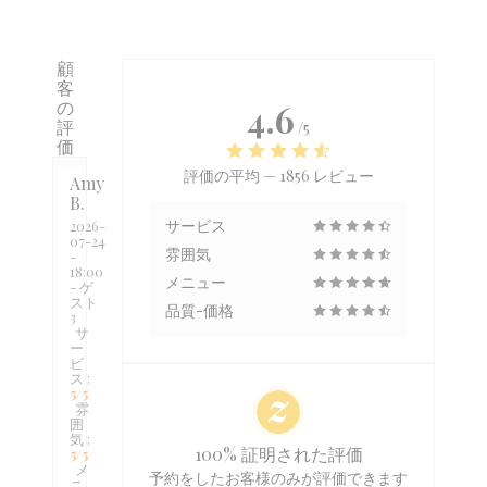
顧
客
の
4.6
評
/5
価
評価の平均 —
1856 レビュー
Amy
B
サービス
2026-
07-24
雰囲気
-
18:00
メニュー
- ゲ
スト
品質-価格
3
サ
ー
ビ
ス
:
5
/5
雰
囲
気
:
100% 証明された評価
5
/5
メ
予約をしたお客様のみが評価できます
ニ