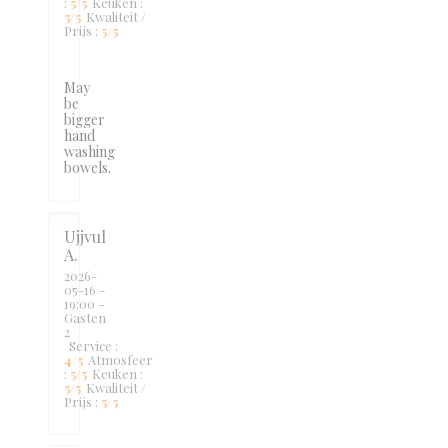
:
5
/5
Keuken
:
5
/5
Kwaliteit /
Prijs
:
5
/5
May
be
bigger
hand
washing
bowels.
Ujjvul
A
2026-
05-16
-
19:00 -
Gasten
2
Service
:
4
/5
Atmosfeer
:
5
/5
Keuken
:
5
/5
Kwaliteit /
Prijs
:
5
/5