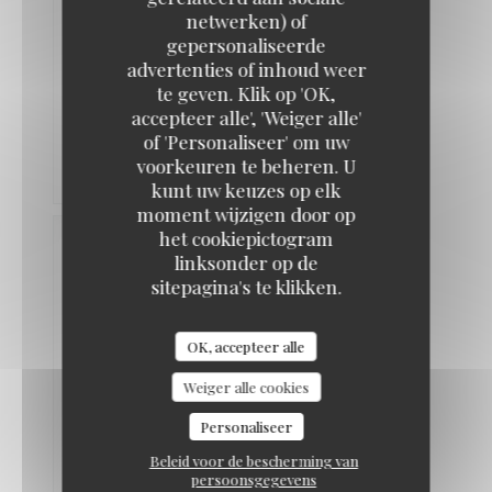
Service
:
netwerken) of
5
/5
Atmosfeer
:
5
/5
Keuken
:
gepersonaliseerde
5
/5
Kwaliteit /
Braai Shack Restaurant
advertenties of inhoud weer
Prijs
:
5
/5
te geven. Klik op 'OK,
accepteer alle', 'Weiger alle'
Great
of 'Personaliseer' om uw
food.nice
voorkeuren te beheren. U
staff
kunt uw keuzes op elk
moment wijzigen door op
het cookiepictogram
Lesley-
linksonder op de
ann
K
sitepagina's te klikken.
2026-
06-04
- 18:30
-
OK, accepteer alle
Gasten
5
Service
:
Weiger alle cookies
5
/5
Atmosfeer
:
5
/5
Keuken
:
5
/5
Kwaliteit /
Personaliseer
Prijs
:
5
/5
Beleid voor de bescherming van
persoonsgegevens