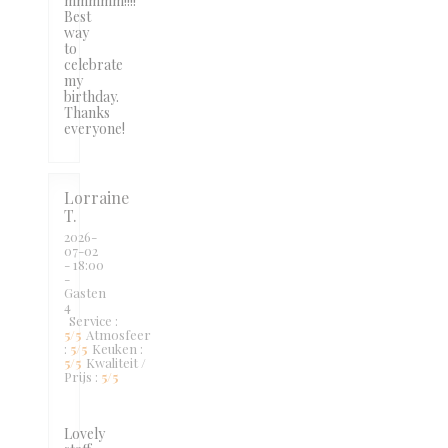
mmmmm!!!!
Best
way
to
celebrate
my
birthday.
Thanks
everyone!
Lorraine
T
2026-
07-02
- 18:00
-
Gasten
4
Service
:
5
/5
Atmosfeer
:
5
/5
Keuken
:
5
/5
Kwaliteit /
Prijs
:
5
/5
Lovely