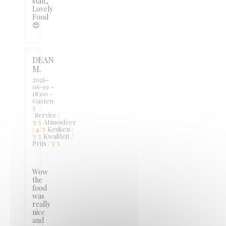
staff,
Lovely
Food
😍
DEAN
M
2026-
06-19
-
18:00 -
Gasten
3
Service
:
5
/5
Atmosfeer
:
4
/5
Keuken
:
5
/5
Kwaliteit /
Prijs
:
5
/5
Wow
the
food
was
really
nice
and