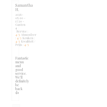
Samantha
H
2026-
05-10
-
17:30 -
Gasten
4
Service
:
4
/5
Atmosfeer
:
4
/5
Keuken
:
4
/5
Kwaliteit /
Prijs
:
4
/5
Fantastic
menu
and
good
service.
We'll
definitely
be
back
👍