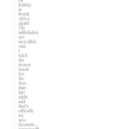
on
holiday
in
South
Africa
again!
The
milkshakes
are
incredible.
And
I
tried
the
prawn
sosati
for
the
first
time
last
night
and
that’s
officially
my
new
favourite…