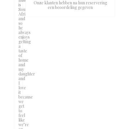
husband
Onze klanten hebben na hun reservering
is
een beoordeling gegeven
South
African
and
so
he
always
enjoys
getting
a
taste
of
home
and
my
daughter
and
I
love
it
because
we
get
to
feel
like
we’re