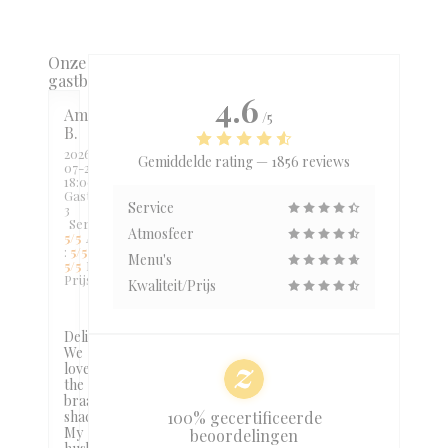
Onze
gastbeoordelingen
4.6
Amy
/5
B
2026-
Gemiddelde rating —
1856 reviews
07-24
-
18:00 -
Gasten
Service
3
Service
:
Atmosfeer
5
/5
Atmosfeer
:
5
/5
Keuken
:
Menu's
5
/5
Kwaliteit /
Prijs
:
5
/5
Kwaliteit/Prijs
Delicious!
We
love
the
braai
shack!
100% gecertificeerde
My
beoordelingen