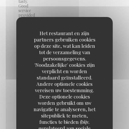
tasty.
Good
service
provided
and
food
was
Het restaurant en zijn
freshly
prepared.
partners gebruiken cookies
I
op deze site, wat kan leiden
will
tot de verzameling van
definitely
recommend
persoonsgegevens.
and
'Noodzakelijke' cookies zijn
will
be
verplicht en worden
coming
standaard geïnstalleerd.
back.
Andere optionele cookies
vereisen uw toestemming.
Deze optionele cookies
Claire
worden gebruikt om uw
K
navigatie te analyseren, het
2026-
sitepubliek te meten,
06-13
-
19:00 -
functies te bieden (bijv.
Gasten
2
gerelateerd aan sociale