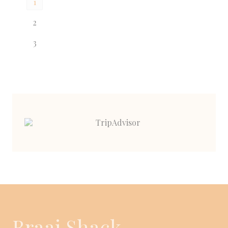
1
2
3
Braai Shack