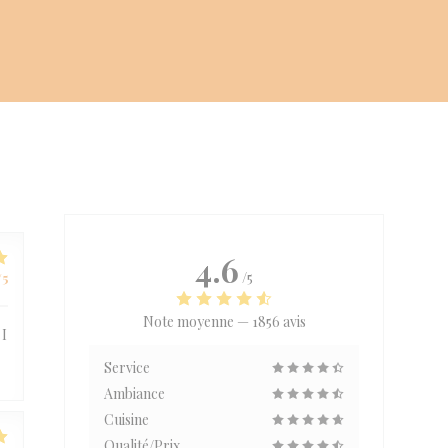
4.6
/5
/5
Note moyenne —
1856 avis
 I
Service
Ambiance
Cuisine
Qualité/Prix