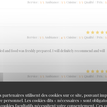
Service
:
5
/5
Ambiance
:
5
/5
Cuisine
:
5
/5
Qualité / Prix
:
5
Service
:
5
/5
Ambiance
:
4
/5
Cuisine
:
5
/5
Qualité / Prix
:
5
ded and food was freshly prepared. I will definitely recommend and will
Service
:
5
/5
Ambiance
:
5
/5
Cuisine
:
5
/5
Qualité / Prix
:
5
s partenaires utilisent des cookies sur ce site, pouvant impl
 personnel. Les cookies dits « nécessaires » sont obligatoi
 cookies facultatifs nécessitent votre consentement. Ces co