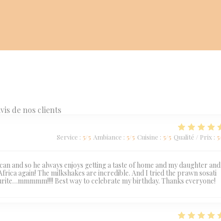
vis de nos clients
Service
:
5
/5
Ambiance
:
5
/5
Cuisine
:
5
/5
Qualité / Prix
:
5
ican and so he always enjoys getting a taste of home and my daughter and
 Africa again! The milkshakes are incredible. And I tried the prawn sosati
favourite…mmmmm!!!! Best way to celebrate my birthday. Thanks everyone!