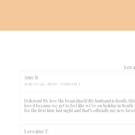
Les a
Amy
B
2026-07-24
- 18:00 - Couverts 3
Delicious! We love the braai shack! My husband is South Afr
love it because we get to feel like we’re on holiday in South
for the first time last night and that’s officially my new 
Lorraine
T