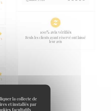
/5
100% avis vérifiés
Seuls les clients ayant réservé ont laissé
/5
leur avis
/5
iquer la collecte de
res et installés par
okies facultatifs