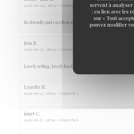
servent à analyser 
2026-06-04
- 18:30 - Couverts 5
: en lien avec les
sur « Tout accept
So friendly and excellent service
pouvez modifier vo
Jess
B
2026-05-23
- 18:00 - Couverts 4
Lovely setting, lovely food and brilliant service
Lynette
H
2026-05-23
- 18:30 - Couverts 2
janet
C
2026-05-17
- 18:30 - Couverts 6