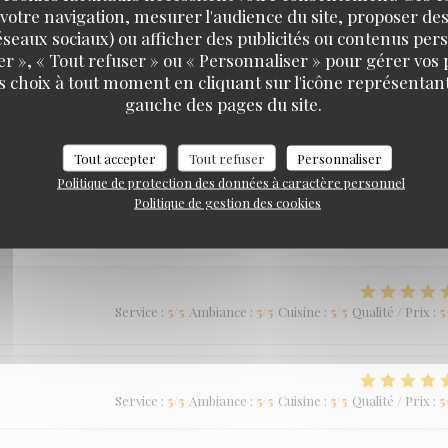
votre navigation, mesurer l'audience du site, proposer des
Service
:
5
/5
Ambiance
:
5
/5
Cuisine
:
5
/5
Qualité / Prix
:
5
 réseaux sociaux) ou afficher des publicités ou contenus per
er », « Tout refuser » ou « Personnaliser » pour gérer vos
Braai Shack Restaurant
s choix à tout moment en cliquant sur l'icône représentant
gauche des pages du site.
Tout accepter
Tout refuser
Personnaliser
Service
:
5
/5
Ambiance
:
5
/5
Cuisine
:
5
/5
Qualité / Prix
:
5
Politique de protection des données à caractère personnel
Politique de gestion des cookies
Service
:
5
/5
Ambiance
:
5
/5
Cuisine
:
5
/5
Qualité / Prix
:
5
Service
:
5
/5
Ambiance
:
5
/5
Cuisine
:
5
/5
Qualité / Prix
:
5