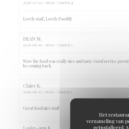
2026-07-02
- 18:00 - Gasten 4
Lovely staff, Lovely Food😍
DEAN
M
2026-06-19
- 18:00 - Gasten 3
Wow the food was really nice and tasty. Good service provi
be coming back.
Claire
K
2026-06-13
- 19:00 - Gasten 2
Great food.nice staff
Het restauran
verzameling van pe
geïnstalleerd. 
Lesley-ann
K