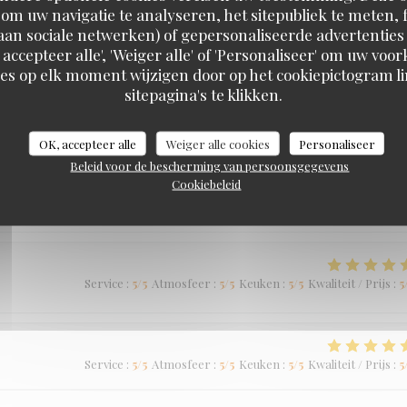
om uw navigatie te analyseren, het sitepubliek te meten, f
Service
:
5
/5
Atmosfeer
:
5
/5
Keuken
:
5
/5
Kwaliteit / Prijs
:
5
d aan sociale netwerken) of gepersonaliseerde advertenties
 accepteer alle', 'Weiger alle' of 'Personaliseer' om uw vo
Braai Shack Restaurant
es op elk moment wijzigen door op het cookiepictogram l
sitepagina's te klikken.
OK, accepteer alle
Weiger alle cookies
Personaliseer
Service
:
5
/5
Atmosfeer
:
5
/5
Keuken
:
5
/5
Kwaliteit / Prijs
:
5
Beleid voor de bescherming van persoonsgegevens
Cookiebeleid
Service
:
5
/5
Atmosfeer
:
5
/5
Keuken
:
5
/5
Kwaliteit / Prijs
:
5
Service
:
5
/5
Atmosfeer
:
5
/5
Keuken
:
5
/5
Kwaliteit / Prijs
:
5