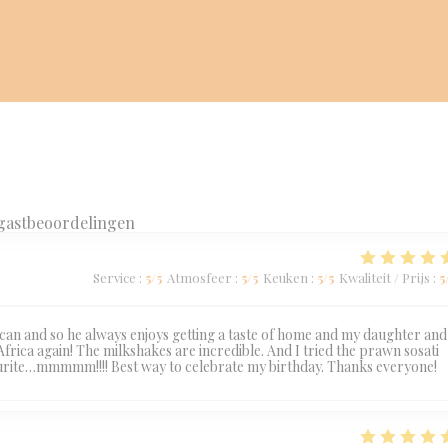
gastbeoordelingen
Service
:
5
/5
Atmosfeer
:
5
/5
Keuken
:
5
/5
Kwaliteit / Prijs
:
5
ican and so he always enjoys getting a taste of home and my daughter and
 Africa again! The milkshakes are incredible. And I tried the prawn sosati
favourite…mmmmm!!!! Best way to celebrate my birthday. Thanks everyone!