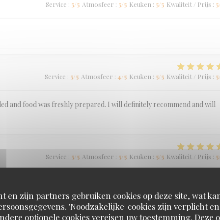
Service
:
5
/5
Atmosfeer
:
5
/5
Keuken
:
5
/5
Kwaliteit / Prijs
:
5
Service
:
5
/5
Atmosfeer
:
4
/5
Keuken
:
5
/5
Kwaliteit / Prijs
:
5
ded and food was freshly prepared. I will definitely recommend and will
Service
:
5
/5
Atmosfeer
:
5
/5
Keuken
:
5
/5
Kwaliteit / Prijs
:
5
t en zijn partners gebruiken cookies op deze site, wat kan
rsoonsgegevens. 'Noodzakelijke' cookies zijn verplicht 
Andere optionele cookies vereisen uw toestemming. Deze o