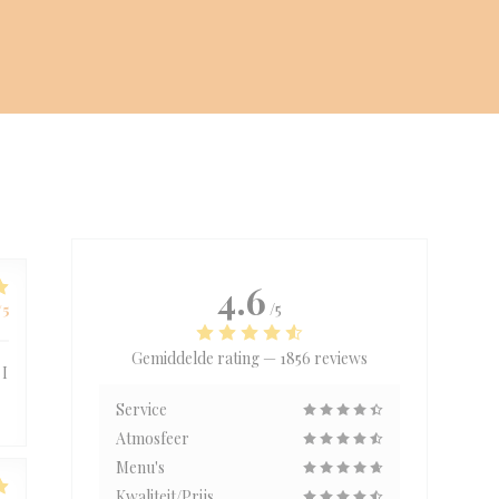
4.6
/5
/5
Gemiddelde rating —
1856 reviews
 I
Service
Atmosfeer
Menu's
Kwaliteit/Prijs