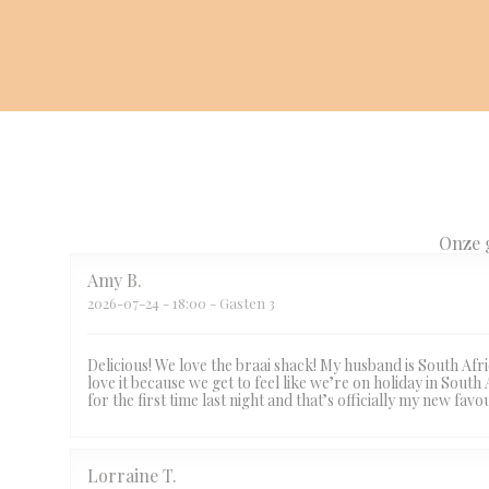
Onze 
Amy
B
2026-07-24
- 18:00 - Gasten 3
Delicious! We love the braai shack! My husband is South Afr
love it because we get to feel like we’re on holiday in South
for the first time last night and that’s officially my new 
Lorraine
T