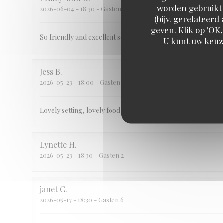
worden gebruikt 
2026-06-04
- 18:30 - Gasten 5
(bijv. gerelateer
geven. Klik op 'OK,
So friendly and excellent service
U kunt uw keuz
Jess
B
2026-05-23
- 18:00 - Gasten 4
Lovely setting, lovely food and brilliant service
Lynette
H
2026-05-23
- 18:30 - Gasten 2
janet
C
2026-05-17
- 18:30 - Gasten 6