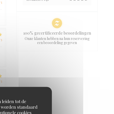
/5
100% gecertificeerde beoordelingen
Onze klanten hebben na hun reservering
/5
een beoordeling gegeven
/5
 leiden tot de
en worden standaard
ptionele cookies