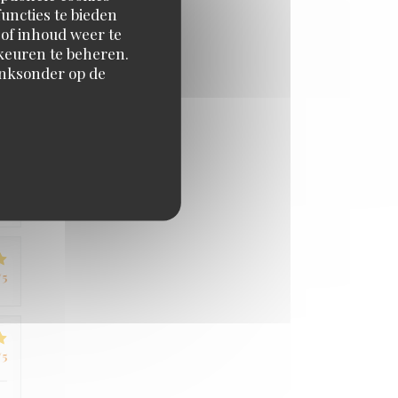
uncties te bieden
/5
 of inhoud weer te
orkeuren te beheren.
inksonder op de
/5
/5
/5