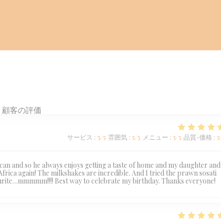
顧客の評価
サービス
:
5
/5
雰囲気
:
5
/5
メニュー
:
5
/5
品質-価格
:
5
ican and so he always enjoys getting a taste of home and my daughter and
 Africa again! The milkshakes are incredible. And I tried the prawn sosati
favourite…mmmmm!!!! Best way to celebrate my birthday. Thanks everyone!