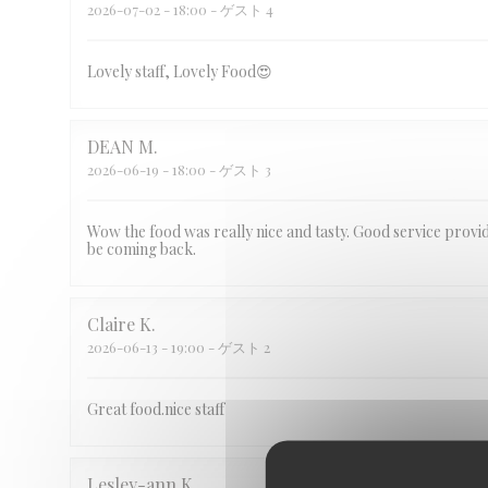
2026-07-02
- 18:00 - ゲスト 4
Lovely staff, Lovely Food😍
DEAN
M
2026-06-19
- 18:00 - ゲスト 3
Wow the food was really nice and tasty. Good service provi
be coming back.
Claire
K
2026-06-13
- 19:00 - ゲスト 2
Great food.nice staff
Lesley-ann
K