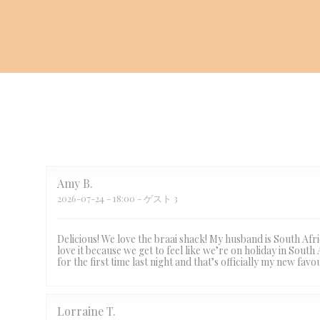
Amy
B
2026-07-24
- 18:00 - ゲスト 3
Delicious! We love the braai shack! My husband is South Afr
love it because we get to feel like we’re on holiday in South
for the first time last night and that’s officially my new 
Lorraine
T