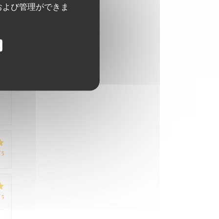
および管理ができま
/5
/5
/5
/5