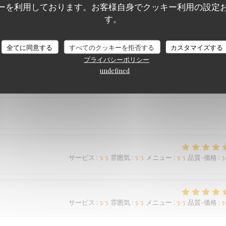
ーを利用しております。お客様自身でクッキー利用の設定
サービス
:
5
/5
雰囲気
:
5
/5
メニュー
:
5
/5
品質-価格
:
5
す。
Braai Shack Restaurant
全てに同意する
すべてのクッキーを拒否する
カスタマイズする
プライバシーポリシー
undefined
サービス
:
5
/5
雰囲気
:
5
/5
メニュー
:
5
/5
品質-価格
:
5
サービス
:
5
/5
雰囲気
:
5
/5
メニュー
:
5
/5
品質-価格
:
5
サービス
:
5
/5
雰囲気
:
5
/5
メニュー
:
5
/5
品質-価格
:
5