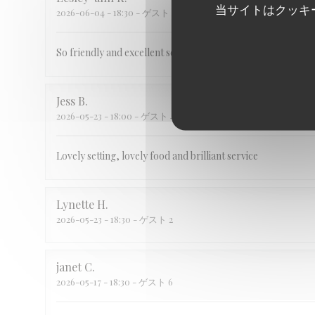
当サイトはクッキ
2026-06-04
- 18:30 - ゲスト 5
So friendly and excellent service
Jess
B
2026-05-23
- 18:00 - ゲスト 4
Lovely setting, lovely food and brilliant service
Lynette
H
2026-05-23
- 18:30 - ゲスト 2
janet
C
2026-05-17
- 18:30 - ゲスト 6