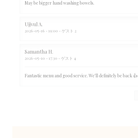
May be bigger hand washing bowels.
Ujjvul
A
2026-05-16
- 19:00 - ゲスト 2
Samantha
H
2026-05-10
- 17:30 - ゲスト 4
Fantastic menu and good service. We'll definitely be back 👍