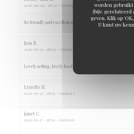
worden gebruikt 
2026-06-04
- 18:30 - Gasten 5
(bijv. gerelateer
geven. Klik op 'OK,
So friendly and excellent service
U kunt uw keuz
Jess
B
2026-05-23
- 18:00 - Gasten 4
Lovely setting, lovely food and brilliant service
Lynette
H
2026-05-23
- 18:30 - Gasten 2
janet
C
2026-05-17
- 18:30 - Gasten 6