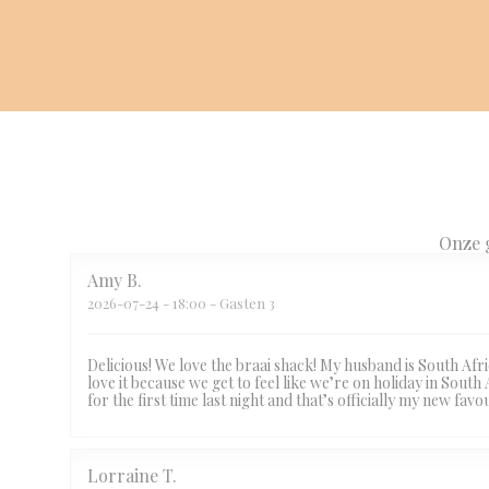
Onze 
Amy
B
2026-07-24
- 18:00 - Gasten 3
Delicious! We love the braai shack! My husband is South Afr
love it because we get to feel like we’re on holiday in South
for the first time last night and that’s officially my new 
Lorraine
T