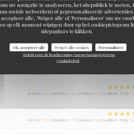
om uw navigatie te analyseren, het sitepubliek te meten, f
Service
:
5
/5
Atmosfeer
:
5
/5
Keuken
:
5
/5
Kwaliteit / Prijs
:
5
d aan sociale netwerken) of gepersonaliseerde advertenties
 accepteer alle', 'Weiger alle' of 'Personaliseer' om uw vo
Braai Shack Restaurant
es op elk moment wijzigen door op het cookiepictogram l
sitepagina's te klikken.
OK, accepteer alle
Weiger alle cookies
Personaliseer
Service
:
5
/5
Atmosfeer
:
5
/5
Keuken
:
5
/5
Kwaliteit / Prijs
:
5
Beleid voor de bescherming van persoonsgegevens
Cookiebeleid
Service
:
5
/5
Atmosfeer
:
5
/5
Keuken
:
5
/5
Kwaliteit / Prijs
:
5
Service
:
5
/5
Atmosfeer
:
5
/5
Keuken
:
5
/5
Kwaliteit / Prijs
:
5