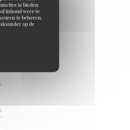
uncties te bieden
/5
 of inhoud weer te
orkeuren te beheren.
inksonder op de
/5
/5
/5