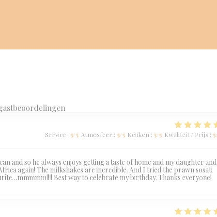
gastbeoordelingen
Service
:
5
/5
Atmosfeer
:
5
/5
Keuken
:
5
/5
Kwaliteit / Prijs
:
5
ican and so he always enjoys getting a taste of home and my daughter and
 Africa again! The milkshakes are incredible. And I tried the prawn sosati
favourite…mmmmm!!!! Best way to celebrate my birthday. Thanks everyone!