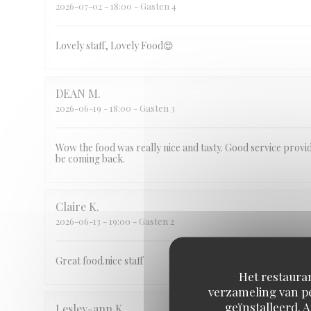
2026-07-02
- 18:00 - Gasten 4
Lovely staff, Lovely Food😍
DEAN
M
2026-06-19
- 18:00 - Gasten 3
Wow the food was really nice and tasty. Good service provi
be coming back.
Claire
K
2026-06-13
- 19:00 - Gasten 2
Great food.nice staff
Het restauran
verzameling van pe
geïnstalleerd. 
Lesley-ann
K