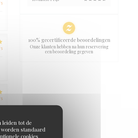
/5
100% gecertificeerde beoordelingen
Onze klanten hebben na hun reservering
/5
een beoordeling gegeven
/5
 leiden tot de
en worden standaard
ptionele cookies