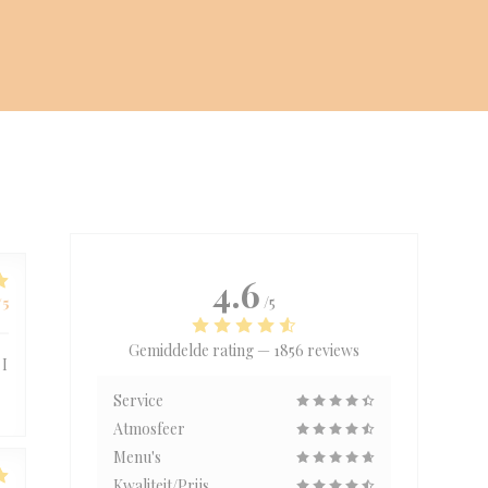
4.6
/5
/5
Gemiddelde rating —
1856 reviews
 I
Service
Atmosfeer
Menu's
Kwaliteit/Prijs