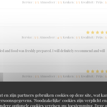
Service
:
5
/5
Atmosfeer
:
5
/5
Keuken
:
5
/5
Kwaliteit / Prijs
:
5
Service
:
5
/5
Atmosfeer
:
4
/5
Keuken
:
5
/5
Kwaliteit / Prijs
:
5
ded and food was freshly prepared. I will definitely recommend and will
Service
:
5
/5
Atmosfeer
:
5
/5
Keuken
:
5
/5
Kwaliteit / Prijs
:
5
t en zijn partners gebruiken cookies op deze site, wat kan
rsoonsgegevens. 'Noodzakelijke' cookies zijn verplicht 
Andere optionele cookies vereisen uw toestemming. Deze o